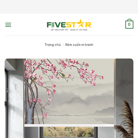
Skip
to
content
0
Trang chủ
/
Rèm cuốn in tranh