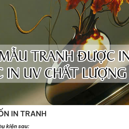
ỐN IN TRANH
hụ kiện sau: