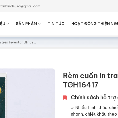
starblinds.jsc@gmail.com
IỆU
SẢN PHẨM
TIN TỨC
HOẠT ĐỘNG THIỆN NG
Rèm cuốn in tr
TGH16417
Chính sách hỗ trợ 
» Nhiều hình thức chiế
nhanh, chiết khấu theo 