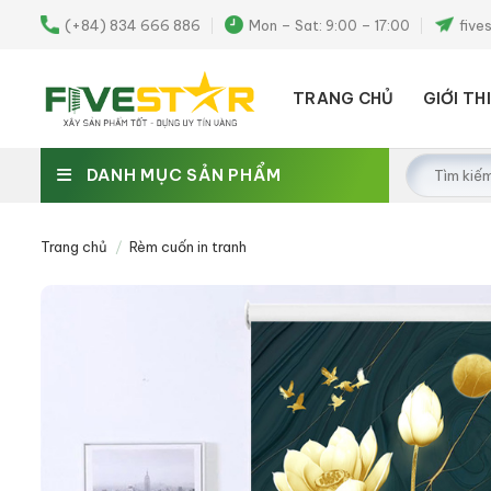
Skip
(+84) 834 666 886
Mon – Sat: 9:00 – 17:00
five
to
content
TRANG CHỦ
GIỚI TH
Tìm
DANH MỤC SẢN PHẨM
kiếm:
Trang chủ
/
Rèm cuốn in tranh