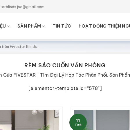
starblinds.jsc@gmail.com
IỆU
SẢN PHẨM
TIN TỨC
HOẠT ĐỘNG THIỆN NG
RÈM SÁO CUỐN VĂN PHÒNG
Cửa FIVESTAR | Tìm Đại Lý Hợp Tác Phân Phối. Sản Phẩm 
[elementor-template id=”578″]
11
Th6