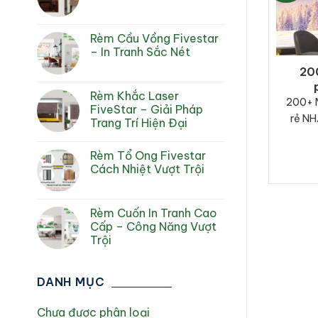
Rèm Cầu Vồng Fivestar
– In Tranh Sắc Nét
20
Rèm Khắc Laser
200+ 
FiveStar – Giải Pháp
rẻ NH
Trang Trí Hiện Đại
Rèm Tổ Ong Fivestar
Cách Nhiệt Vượt Trội
Rèm Cuốn In Tranh Cao
Cấp – Công Năng Vượt
Trội
DANH MỤC
Chưa được phân loại