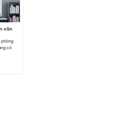
n văn
n phòng
ang có