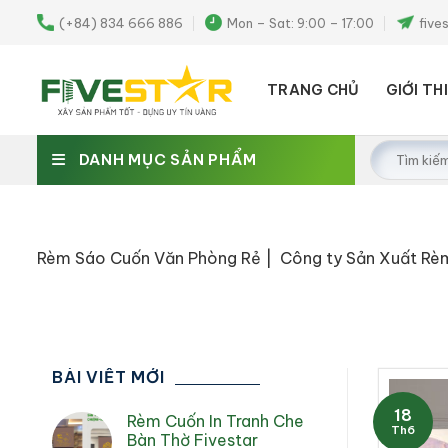
Skip
(+84) 834 666 886
Mon – Sat: 9:00 – 17:00
five
to
content
TRANG CHỦ
GIỚI TH
Tìm
DANH MỤC SẢN PHẨM
kiếm:
Rèm Sáo Cuốn Văn Phòng Rẻ | Công ty Sản Xuất Rèm 
BÀI VIẾT MỚI
18
Rèm Cuốn In Tranh Che
Th6
Bàn Thờ Fivestar