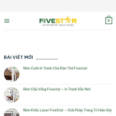
Skip
to
content
0
BÀI VIẾT MỚI
Rèm Cuốn In Tranh Che Bàn Thờ Fivestar
Rèm Cầu Vồng Fivestar – In Tranh Sắc Nét
Rèm Khắc Laser FiveStar – Giải Pháp Trang Trí Hiện Đại