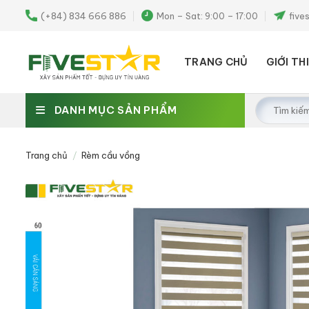
Skip
(+84) 834 666 886
Mon – Sat: 9:00 – 17:00
five
to
content
TRANG CHỦ
GIỚI TH
Tìm
DANH MỤC SẢN PHẨM
kiếm:
Trang chủ
/
Rèm cầu vồng