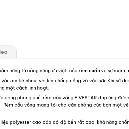
deo
 cảm hứng từ công năng ưu việt của
rèm cuốn
và sự mềm 
ải xen kẽ nhau: vải kín chống nắng và vải lưới. Khi sử dụ
ng một cách linh hoạt.
a dạng phong phú, rèm cầu vồng FIVESTAR đáp ứng được m
 cấp. Rèm cầu vồng mang tới cho căn phòng của bạn một v
ệu polyester cao cấp có độ bền rất cao, khả năng chống