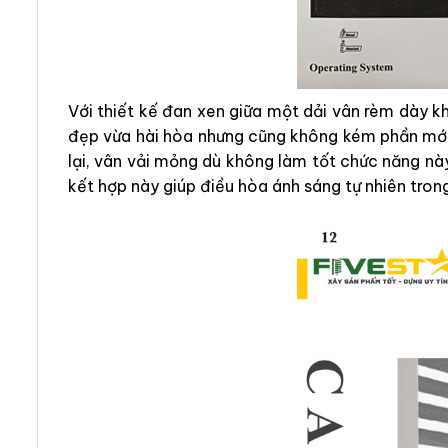
Với thiết kế đan xen giữa một dải vân rèm dày 
đẹp vừa hài hòa nhưng cũng không kém phần mới 
lại, vân vải mỏng dù không làm tốt chức năng nà
kết hợp này giúp điều hòa ánh sáng tự nhiên tron