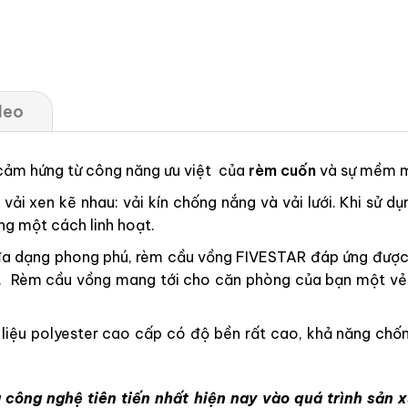
deo
 cảm hứng từ công năng ưu việt của
rèm cuốn
và sự mềm 
ải xen kẽ nhau: vải kín chống nắng và vải lưới. Khi sử dụ
ng một cách linh hoạt.
a dạng phong phú, rèm cầu vồng FIVESTAR đáp ứng được m
 cấp. Rèm cầu vồng mang tới cho căn phòng của bạn một v
ệu polyester cao cấp có độ bền rất cao, khả năng chống
 công nghệ tiên tiến nhất hiện nay vào quá trình sản