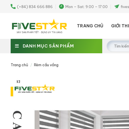
Skip
(+84) 834 666 886
Mon – Sat: 9:00 – 17:00
five
to
content
TRANG CHỦ
GIỚI TH
Tìm
DANH MỤC SẢN PHẨM
kiếm:
Trang chủ
/
Rèm cầu vồng