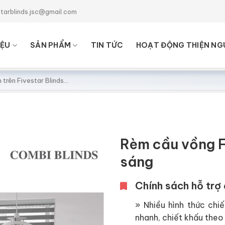
starblinds.jsc@gmail.com
IỆU
SẢN PHẨM
TIN TỨC
HOẠT ĐỘNG THIỆN NG
Rèm cầu vồng 
sáng
Chính sách hỗ trợ 
» Nhiều hình thức chiế
nhanh, chiết khấu theo 