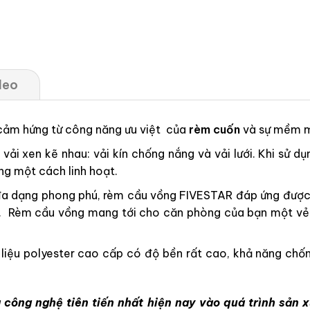
deo
 cảm hứng từ công năng ưu việt của
rèm cuốn
và sự mềm 
ải xen kẽ nhau: vải kín chống nắng và vải lưới. Khi sử dụ
ng một cách linh hoạt.
a dạng phong phú, rèm cầu vồng FIVESTAR đáp ứng được m
 cấp. Rèm cầu vồng mang tới cho căn phòng của bạn một v
ệu polyester cao cấp có độ bền rất cao, khả năng chống
 công nghệ tiên tiến nhất hiện nay vào quá trình sản