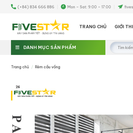
Skip
(+84) 834 666 886
Mon – Sat: 9:00 – 17:00
five
to
content
TRANG CHỦ
GIỚI TH
Tìm
DANH MỤC SẢN PHẨM
kiếm:
Trang chủ
/
Rèm cầu vồng