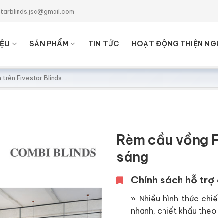
starblinds.jsc@gmail.com
IỆU
SẢN PHẨM
TIN TỨC
HOẠT ĐỘNG THIỆN NG
Rèm cầu vồng 
sáng
Chính sách hỗ trợ 
» Nhiều hình thức chiế
nhanh, chiết khấu theo 