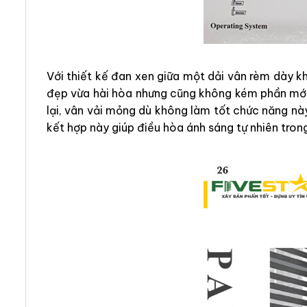
Với thiết kế đan xen giữa một dải vân rèm dày 
đẹp vừa hài hòa nhưng cũng không kém phần mới 
lại, vân vải mỏng dù không làm tốt chức năng nà
kết hợp này giúp điều hòa ánh sáng tự nhiên tron