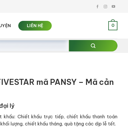
0
UYỆN
LIÊN HỆ
FIVESTAR mã PANSY – Mã cản
đại lý
t khấu: Chiết khấu trực tiếp, chiết khấu thanh toán
khối lượng, chiết khấu tháng, quà tặng các dịp lễ tết.