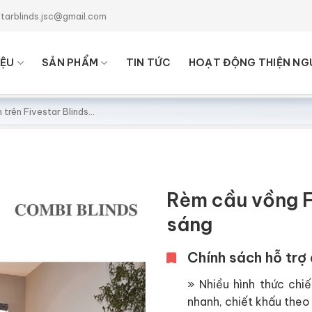
starblinds.jsc@gmail.com
IỆU
SẢN PHẨM
TIN TỨC
HOẠT ĐỘNG THIỆN NG
Rèm cầu vồng 
sáng
Chính sách hỗ trợ 
» Nhiều hình thức chiế
nhanh, chiết khấu theo 