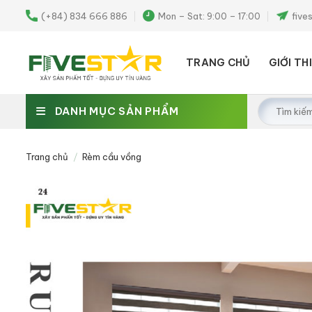
Skip
(+84) 834 666 886
Mon – Sat: 9:00 – 17:00
five
to
content
TRANG CHỦ
GIỚI TH
Tìm
DANH MỤC SẢN PHẨM
kiếm:
Trang chủ
/
Rèm cầu vồng