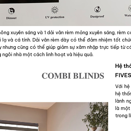
không xuyên sáng và 1 dải vân rèm mỏng xuyên sáng, rèm
lạ và cá tính. Dải vân rèm dày có thể đảm nhiệm tốt chứ
y nhưng cũng có thể giúp giảm sự xâm nhập trực tiếp từ c
g ngôi nhà một cách linh hoạt và hiệu quả.
Hệ th
FIVE
Với hệ
hệ thố
lành n
là một
trong 