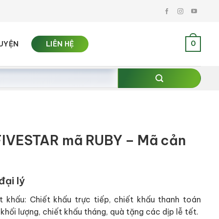
0
UYỆN
LIÊN HỆ
FIVESTAR mã RUBY – Mã cản
đại lý
t khấu: Chiết khấu trực tiếp, chiết khấu thanh toán
khối lượng, chiết khấu tháng, quà tặng các dịp lễ tết.