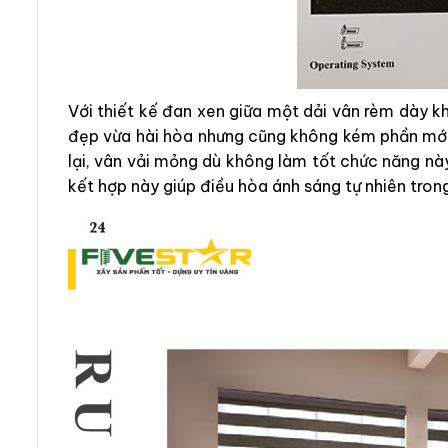
Với thiết kế đan xen giữa một dải vân rèm dày 
đẹp vừa hài hòa nhưng cũng không kém phần mới 
lại, vân vải mỏng dù không làm tốt chức năng nà
kết hợp này giúp điều hòa ánh sáng tự nhiên tron