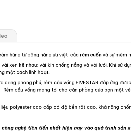
deo
 cảm hứng từ công năng ưu việt của
rèm cuốn
và sự mềm 
ải xen kẽ nhau: vải kín chống nắng và vải lưới. Khi sử dụ
ng một cách linh hoạt.
a dạng phong phú, rèm cầu vồng FIVESTAR đáp ứng được m
 cấp. Rèm cầu vồng mang tới cho căn phòng của bạn một v
ệu polyester cao cấp có độ bền rất cao, khả năng chống
 công nghệ tiên tiến nhất hiện nay vào quá trình sản