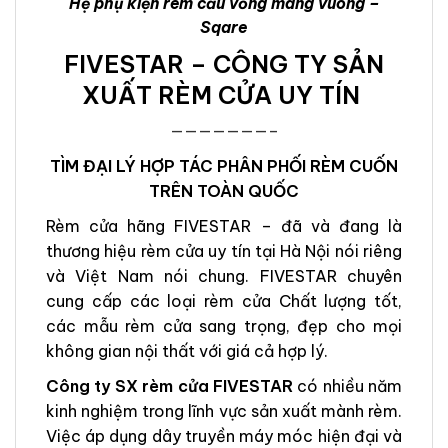
Hệ phụ kiện rèm cầu vồng máng vuông –
Sqare
FIVESTAR – CÔNG TY SẢN
XUẤT RÈM CỬA UY TÍN
———————–
TÌM ĐẠI LÝ HỢP TÁC PHÂN PHỐI RÈM CUỐN
TRÊN TOÀN QUỐC
Rèm cửa hãng FIVESTAR – đã và đang là
thương hiệu rèm cửa uy tín tại Hà Nội nói riêng
và Việt Nam nói chung. FIVESTAR chuyên
cung cấp các loại rèm cửa Chất lượng tốt,
các mẫu rèm cửa sang trọng, đẹp cho mọi
không gian nội thất với giá cả hợp lý.
Công ty SX rèm cửa FIVESTAR
có nhiều năm
kinh nghiệm trong lĩnh vực sản xuất mành rèm.
Việc áp dụng dây truyền máy móc hiện đại và