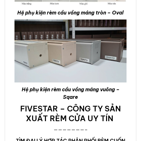
Hệ phụ kiện rèm cầu vồng máng tròn – Oval
Hệ phụ kiện rèm cầu vồng máng vuông –
Sqare
FIVESTAR – CÔNG TY SẢN
XUẤT RÈM CỬA UY TÍN
———————–
TÌM ĐẠI LÝ HỢP TÁC PHÂN PHỐI RÈM CUỐN