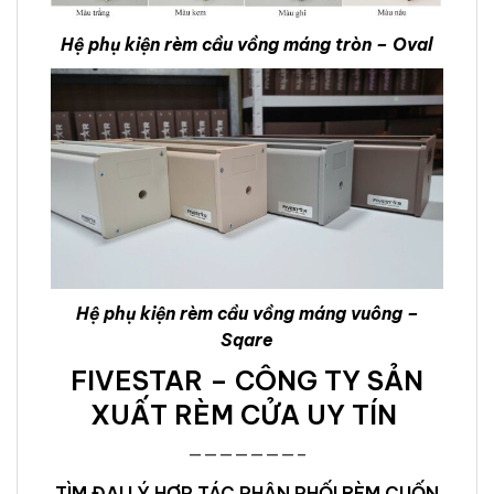
Hệ phụ kiện rèm cầu vồng máng tròn – Oval
Hệ phụ kiện rèm cầu vồng máng vuông –
Sqare
FIVESTAR – CÔNG TY SẢN
XUẤT RÈM CỬA UY TÍN
———————–
TÌM ĐẠI LÝ HỢP TÁC PHÂN PHỐI RÈM CUỐN