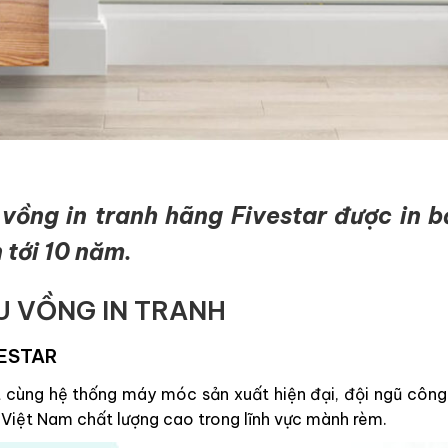
ồng in tranh hãng Fivestar được in b
 tới 10 năm.
U VỒNG IN TRANH
VESTAR
ốt cùng hệ thống máy móc sản xuất hiện đại, đội ngũ côn
Việt Nam chất lượng cao trong lĩnh vực mành rèm.