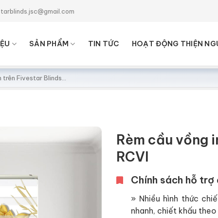
starblinds.jsc@gmail.com
IỆU
SẢN PHẨM
TIN TỨC
HOẠT ĐỘNG THIỆN NG
Rèm cầu vồng i
RCVI
Chính sách hỗ trợ 
» Nhiều hình thức chiế
nhanh, chiết khấu theo 