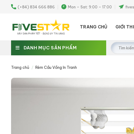
Skip
(+84) 834 666 886
Mon – Sat: 9:00 – 17:00
five
to
content
TRANG CHỦ
GIỚI TH
Tìm
DANH MỤC SẢN PHẨM
kiếm:
Trang chủ
/
Rèm Cầu Vồng In Tranh