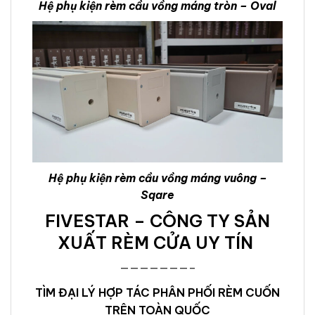
Hệ phụ kiện rèm cầu vồng máng tròn – Oval
Hệ phụ kiện rèm cầu vồng máng vuông –
Sqare
FIVESTAR – CÔNG TY SẢN
XUẤT RÈM CỬA UY TÍN
———————–
TÌM ĐẠI LÝ HỢP TÁC PHÂN PHỐI RÈM CUỐN
TRÊN TOÀN QUỐC