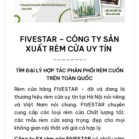
FIVESTAR – CÔNG TY SẢN
XUẤT RÈM CỬA UY TÍN
———————–
TÌM ĐẠI LÝ HỢP TÁC PHÂN PHỐI RÈM CUỐN
TRÊN TOÀN QUỐC
Rèm cửa hãng FIVESTAR – đã và đang là
thương hiệu rèm cửa uy tín tại Hà Nội nói riêng
và Việt Nam nói chung. FIVESTAR chuyên
cung cấp các loại rèm cửa Chất lượng tốt,
các mẫu rèm cửa sang trọng, đẹp cho mọi
không gian nội thất với giá cả hợp lý.
Công ty SX rèm cửa FIVESTAR
có nhiều năm