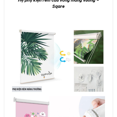
Hệ phụ kiện rèm cầu vồng máng vuông –
Sqare