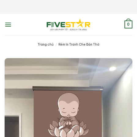
Skip
to
content
0
Trang chủ
/
Rèm In Tranh Che Bàn Thờ