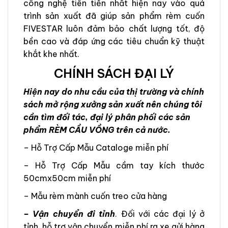
công nghệ tiên tiến nhất hiện nay vào quá
trình sản xuất đã giúp sản phẩm rèm cuốn
FIVESTAR luôn đảm bảo chất lượng tốt, độ
bền cao và đáp ứng các tiêu chuẩn kỹ thuật
khắt khe nhất.
CHÍNH SÁCH ĐẠI LÝ
Hiện nay do nhu cầu của thị trường và chính
sách mở rộng xưởng sản xuất nên chúng tôi
cần tìm đối tác, đại lý phân phối các sản
phẩm RÈM CẦU VỒNG trên cả nước.
– Hỗ Trợ Cấp Mẫu Cataloge miễn phí
– Hỗ Trợ Cấp Mẫu cầm tay kích thước
50cmx50cm miễn phí
– Mẫu rèm mành cuốn treo cửa hàng
– Vận chuyển đi tỉnh
. Đối với các đại lý ở
tỉnh, hỗ trợ vận chuyển miễn phí ra xe gửi hàng