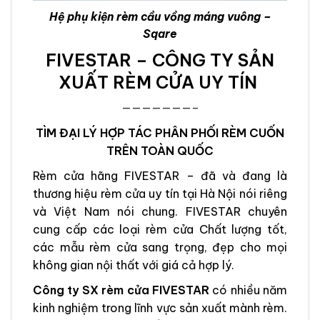
Hệ phụ kiện rèm cầu vồng máng vuông –
Sqare
FIVESTAR – CÔNG TY SẢN
XUẤT RÈM CỬA UY TÍN
———————–
TÌM ĐẠI LÝ HỢP TÁC PHÂN PHỐI RÈM CUỐN
TRÊN TOÀN QUỐC
Rèm cửa hãng FIVESTAR – đã và đang là
thương hiệu rèm cửa uy tín tại Hà Nội nói riêng
và Việt Nam nói chung. FIVESTAR chuyên
cung cấp các loại rèm cửa Chất lượng tốt,
các mẫu rèm cửa sang trọng, đẹp cho mọi
không gian nội thất với giá cả hợp lý.
Công ty SX rèm cửa FIVESTAR
có nhiều năm
kinh nghiệm trong lĩnh vực sản xuất mành rèm.