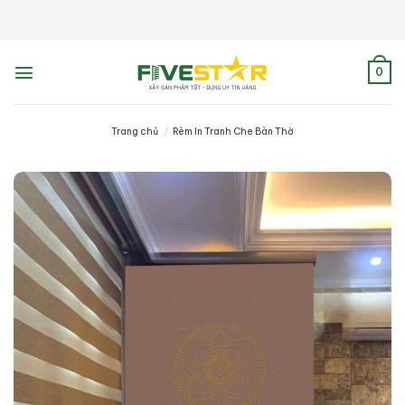
Skip
to
content
0
Trang chủ
/
Rèm In Tranh Che Bàn Thờ