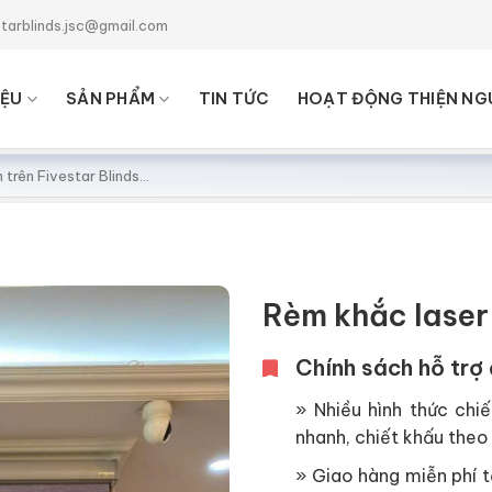
starblinds.jsc@gmail.com
IỆU
SẢN PHẨM
TIN TỨC
HOẠT ĐỘNG THIỆN NG
Rèm khắc laser
Chính sách hỗ trợ 
» Nhiều hình thức chiế
nhanh, chiết khấu theo 
» Giao hàng miễn phí tạ