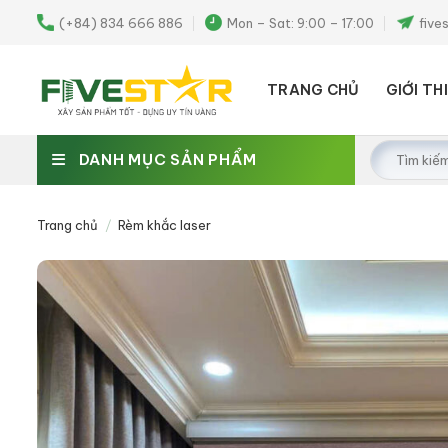
Skip
(+84) 834 666 886
Mon – Sat: 9:00 – 17:00
five
to
content
TRANG CHỦ
GIỚI TH
Tìm
DANH MỤC SẢN PHẨM
kiếm:
Trang chủ
/
Rèm khắc laser