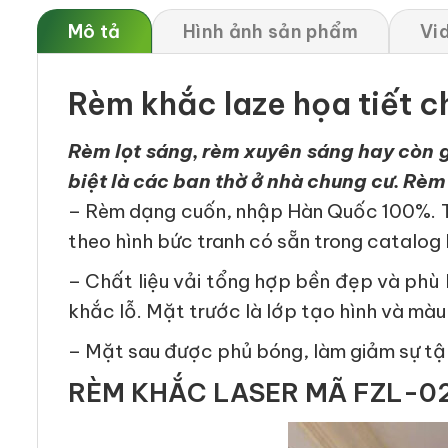
Mô tả
Hình ảnh sản phẩm
Vi
Rèm khắc laze họa tiết c
Rèm lọt sáng, rèm xuyên sáng hay còn gọ
biệt là các ban thờ ở nhà chung cư. Rè
–
Rèm dạng cuốn, nhập Hàn Quốc 100%. Trê
theo hình bức tranh có sẵn trong catalog
–
Chất liệu vải tổng hợp bền đẹp và phù h
khắc lỗ. Mặt trước là lớp tạo hình và màu
–
Mặt sau được phủ bóng, làm giảm sự tập
RÈM KHẮC LASER MÃ FZL-0