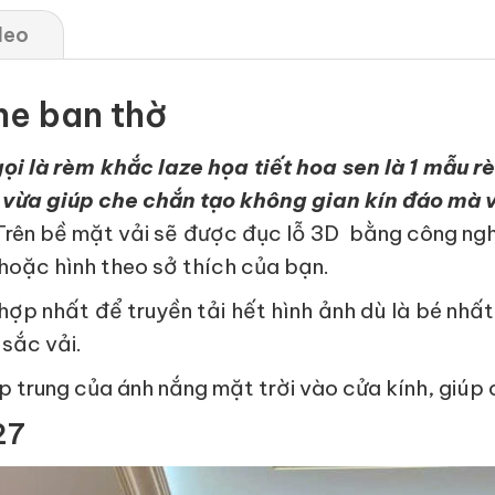
deo
he ban thờ
i là rèm khắc laze họa tiết hoa sen là 1 mẫu 
m vừa giúp che chắn tạo không gian kín đáo mà 
n bề mặt vải sẽ được đục lỗ 3D bằng công nghệ 
 hoặc hình theo sở thích của bạn.
ợp nhất để truyền tải hết hình ảnh dù là bé nhất
 sắc vải.
 trung của ánh nắng mặt trời vào cửa kính, giúp 
27