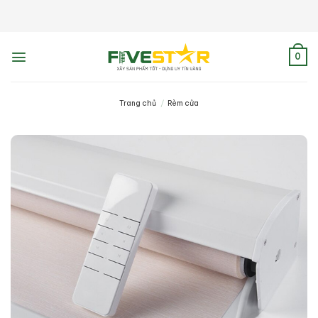
Skip
to
content
0
Trang chủ
/
Rèm cửa