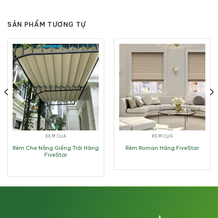
SẢN PHẨM TƯƠNG TỰ
RÈM CỬA
RÈM CỬA
Rèm Che Nắng Giếng Trời Hãng
Rèm Roman Hãng FiveStar
FiveStar