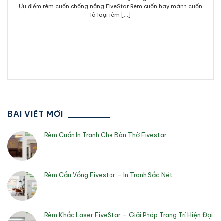
Ưu điểm rèm cuốn chống nắng FiveStar Rèm cuốn hay mành cuốn
là loại rèm [...]
BÀI VIẾT MỚI
Rèm Cuốn In Tranh Che Bàn Thờ Fivestar
Rèm Cầu Vồng Fivestar – In Tranh Sắc Nét
Rèm Khắc Laser FiveStar – Giải Pháp Trang Trí Hiện Đại