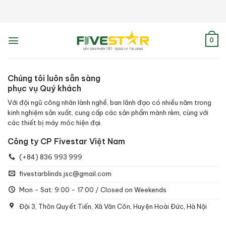
Skip
to
content
0
Chúng tôi luôn sẵn sàng
phục vụ Quý khách
Với đội ngũ công nhân lành nghề, ban lãnh đạo có nhiều năm trong
kinh nghiệm sản xuất, cung cấp các sản phẩm mành rèm, cùng với
các thiết bị máy móc hiện đại.
Công ty CP Fivestar Việt Nam
(+84) 836 993 999
fivestarblinds.jsc@gmail.com
Mon - Sat: 9:00 - 17:00 / Closed on Weekends
Đội 3, Thôn Quyết Tiến, Xã Vân Côn, Huyện Hoài Đức, Hà Nội