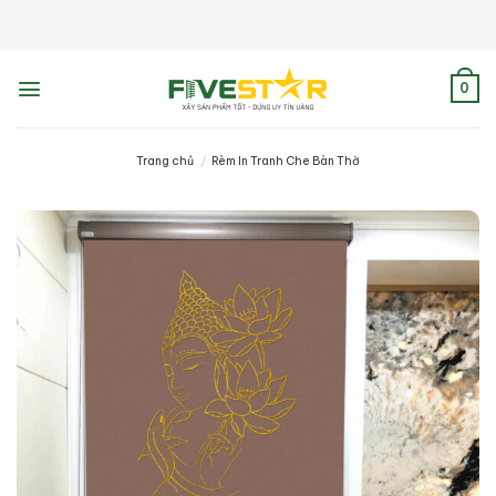
Skip
to
content
0
Trang chủ
/
Rèm In Tranh Che Bàn Thờ