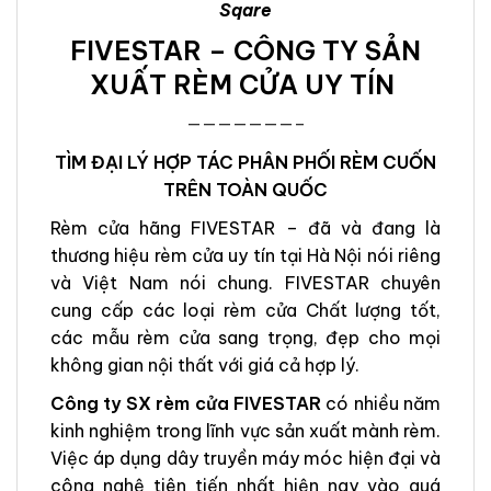
Sqare
FIVESTAR – CÔNG TY SẢN
XUẤT RÈM CỬA UY TÍN
———————–
TÌM ĐẠI LÝ HỢP TÁC PHÂN PHỐI RÈM CUỐN
TRÊN TOÀN QUỐC
Rèm cửa hãng FIVESTAR – đã và đang là
thương hiệu rèm cửa uy tín tại Hà Nội nói riêng
và Việt Nam nói chung. FIVESTAR chuyên
cung cấp các loại rèm cửa Chất lượng tốt,
các mẫu rèm cửa sang trọng, đẹp cho mọi
không gian nội thất với giá cả hợp lý.
Công ty SX rèm cửa FIVESTAR
có nhiều năm
kinh nghiệm trong lĩnh vực sản xuất mành rèm.
Việc áp dụng dây truyền máy móc hiện đại và
công nghệ tiên tiến nhất hiện nay vào quá