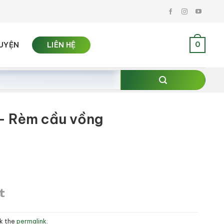
0
UYỆN
LIÊN HỆ
 Rèm cầu vồng
rk the
permalink
.