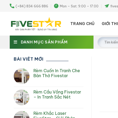
Skip
(+84) 834 666 886
Mon – Sat: 9:00 – 17:00
five
to
content
TRANG CHỦ
GIỚI TH
Tìm
DANH MỤC SẢN PHẨM
kiếm:
BÀI VIẾT MỚI
Rèm Cuốn In Tranh Che
Bàn Thờ Fivestar
Rèm Cầu Vồng Fivestar
– In Tranh Sắc Nét
Rèm Khắc Laser