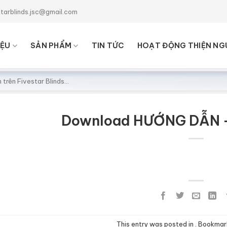
starblinds.jsc@gmail.com
IỆU
SẢN PHẨM
TIN TỨC
HOẠT ĐỘNG THIỆN NG
Download HƯỚNG DẪN –
This entry was posted in . Bookma