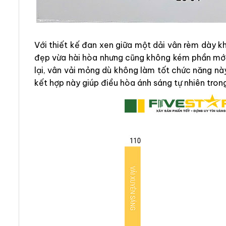
Với thiết kế đan xen giữa một dải vân rèm dày 
đẹp vừa hài hòa nhưng cũng không kém phần mới 
lại, vân vải mỏng dù không làm tốt chức năng nà
kết hợp này giúp điều hòa ánh sáng tự nhiên tron