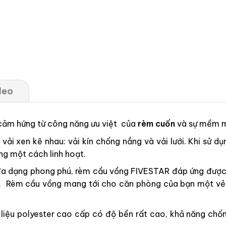
deo
 cảm hứng từ công năng ưu việt của
rèm cuốn
và sự mềm 
ải xen kẽ nhau: vải kín chống nắng và vải lưới. Khi sử dụ
ng một cách linh hoạt.
a dạng phong phú, rèm cầu vồng FIVESTAR đáp ứng được m
 cấp. Rèm cầu vồng mang tới cho căn phòng của bạn một v
ệu polyester cao cấp có độ bền rất cao, khả năng chống