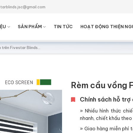
starblinds.jsc@gmail.com
IỆU
SẢN PHẨM
TIN TỨC
HOẠT ĐỘNG THIỆN NG
Rèm cầu vồng F
Chính sách hỗ trợ 
» Nhiều hình thức chiế
nhanh, chiết khấu theo 
» Giao hàng miễn phí tạ