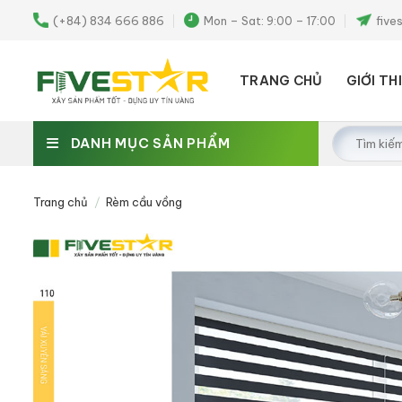
Skip
(+84) 834 666 886
Mon – Sat: 9:00 – 17:00
five
to
content
TRANG CHỦ
GIỚI TH
Tìm
DANH MỤC SẢN PHẨM
kiếm:
Trang chủ
/
Rèm cầu vồng