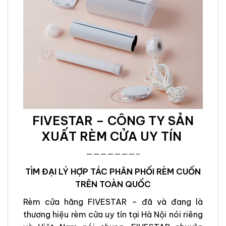
FIVESTAR – CÔNG TY SẢN
XUẤT RÈM CỬA UY TÍN
———————–
TÌM ĐẠI LÝ HỢP TÁC PHÂN PHỐI RÈM CUỐN
TRÊN TOÀN QUỐC
Rèm cửa hãng FIVESTAR – đã và đang là
thương hiệu rèm cửa uy tín tại Hà Nội nói riêng