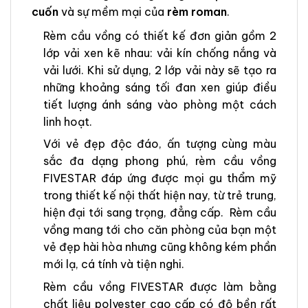
cuốn
và sự mềm mại của
rèm roman
.
Rèm cầu vồng có thiết kế đơn giản gồm 2
lớp vải xen kẽ nhau: vải kín chống nắng và
vải lưới. Khi sử dụng, 2 lớp vải này sẽ tạo ra
những khoảng sáng tối đan xen giúp điều
tiết lượng ánh sáng vào phòng một cách
linh hoạt.
Với vẻ đẹp độc đáo, ấn tượng cùng màu
sắc đa dạng phong phú, rèm cầu vồng
FIVESTAR đáp ứng được mọi gu thẩm mỹ
trong thiết kế nội thất hiện nay, từ trẻ trung,
hiện đại tới sang trọng, đẳng cấp. Rèm cầu
vồng mang tới cho căn phòng của bạn một
vẻ đẹp hài hòa nhưng cũng không kém phần
mới lạ, cá tính và tiện nghi.
Rèm cầu vồng FIVESTAR được làm bằng
chất liệu polyester cao cấp có độ bền rất