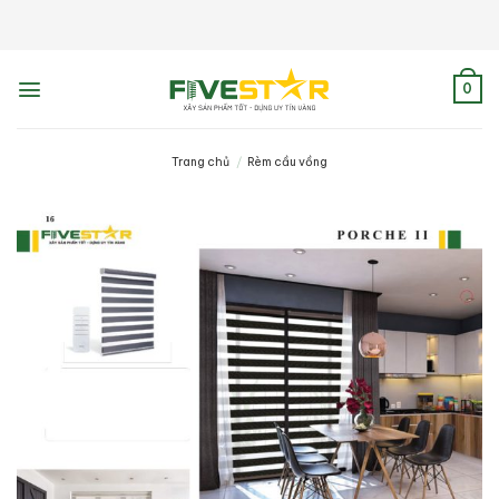
Skip
to
content
0
Trang chủ
/
Rèm cầu vồng