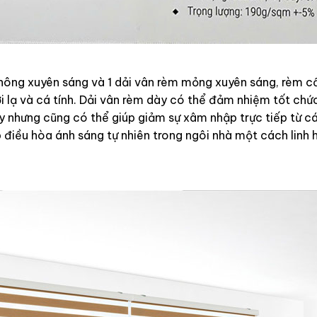
 không xuyên sáng và 1 dải vân rèm mỏng xuyên sáng, rèm 
lạ và cá tính. Dải vân rèm dày có thể đảm nhiệm tốt chứ
y nhưng cũng có thể giúp giảm sự xâm nhập trực tiếp từ c
 điều hòa ánh sáng tự nhiên trong ngôi nhà một cách linh 