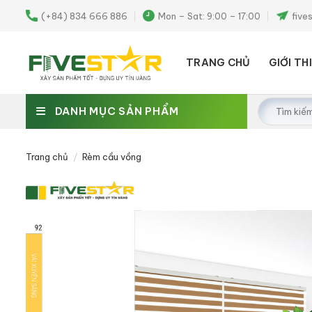
Skip
(+84) 834 666 886
Mon – Sat: 9:00 – 17:00
five
to
content
TRANG CHỦ
GIỚI TH
Tìm
DANH MỤC SẢN PHẨM
kiếm:
Trang chủ
/
Rèm cầu vồng