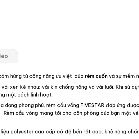
deo
 cảm hứng từ công năng ưu việt của
rèm cuốn
và sự mềm 
ải xen kẽ nhau: vải kín chống nắng và vải lưới. Khi sử dụ
ng một cách linh hoạt.
a dạng phong phú, rèm cầu vồng FIVESTAR đáp ứng được m
 cấp. Rèm cầu vồng mang tới cho căn phòng của bạn một v
ệu polyester cao cấp có độ bền rất cao, khả năng chống