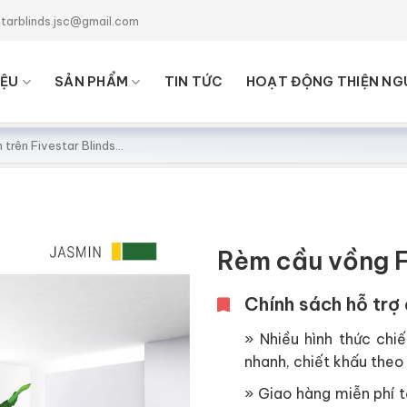
starblinds.jsc@gmail.com
IỆU
SẢN PHẨM
TIN TỨC
HOẠT ĐỘNG THIỆN NG
Rèm cầu vồng F
Chính sách hỗ trợ 
» Nhiều hình thức chiế
nhanh, chiết khấu theo 
» Giao hàng miễn phí tạ