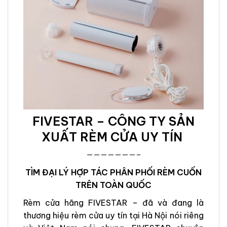
FIVESTAR – CÔNG TY SẢN
XUẤT RÈM CỬA UY TÍN
———————–
TÌM ĐẠI LÝ HỢP TÁC PHÂN PHỐI RÈM CUỐN
TRÊN TOÀN QUỐC
Rèm cửa hãng FIVESTAR – đã và đang là
thương hiệu rèm cửa uy tín tại Hà Nội nói riêng