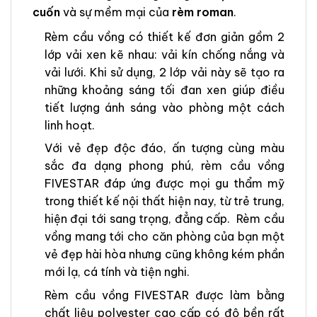
cuốn
và sự mềm mại của
rèm roman
.
Rèm cầu vồng có thiết kế đơn giản gồm 2
lớp vải xen kẽ nhau: vải kín chống nắng và
vải lưới. Khi sử dụng, 2 lớp vải này sẽ tạo ra
những khoảng sáng tối đan xen giúp điều
tiết lượng ánh sáng vào phòng một cách
linh hoạt.
Với vẻ đẹp độc đáo, ấn tượng cùng màu
sắc đa dạng phong phú, rèm cầu vồng
FIVESTAR đáp ứng được mọi gu thẩm mỹ
trong thiết kế nội thất hiện nay, từ trẻ trung,
hiện đại tới sang trọng, đẳng cấp. Rèm cầu
vồng mang tới cho căn phòng của bạn một
vẻ đẹp hài hòa nhưng cũng không kém phần
mới lạ, cá tính và tiện nghi.
Rèm cầu vồng FIVESTAR được làm bằng
chất liệu polyester cao cấp có độ bền rất