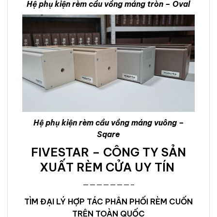
Hệ phụ kiện rèm cầu vồng máng tròn – Oval
Hệ phụ kiện rèm cầu vồng máng vuông –
Sqare
FIVESTAR – CÔNG TY SẢN
XUẤT RÈM CỬA UY TÍN
———————–
TÌM ĐẠI LÝ HỢP TÁC PHÂN PHỐI RÈM CUỐN
TRÊN TOÀN QUỐC