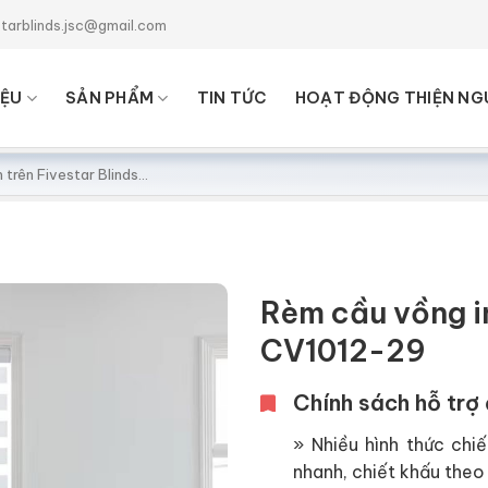
starblinds.jsc@gmail.com
IỆU
SẢN PHẨM
TIN TỨC
HOẠT ĐỘNG THIỆN NG
Rèm cầu vồng i
CV1012-29
Chính sách hỗ trợ 
» Nhiều hình thức chiế
nhanh, chiết khấu theo 