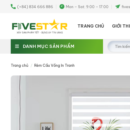
Skip
(+84) 834 666 886
Mon – Sat: 9:00 – 17:00
five
to
content
TRANG CHỦ
GIỚI TH
Tìm
DANH MỤC SẢN PHẨM
kiếm:
Trang chủ
/
Rèm Cầu Vồng In Tranh