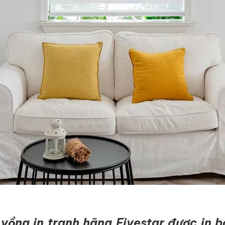
ồng in tranh hãng Fivestar được in b