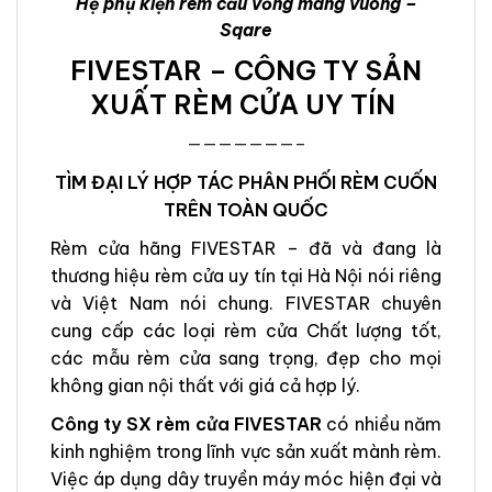
Hệ phụ kiện rèm cầu vồng máng vuông –
Sqare
FIVESTAR – CÔNG TY SẢN
XUẤT RÈM CỬA UY TÍN
———————–
TÌM ĐẠI LÝ HỢP TÁC PHÂN PHỐI RÈM CUỐN
TRÊN TOÀN QUỐC
Rèm cửa hãng FIVESTAR – đã và đang là
thương hiệu rèm cửa uy tín tại Hà Nội nói riêng
và Việt Nam nói chung. FIVESTAR chuyên
cung cấp các loại rèm cửa Chất lượng tốt,
các mẫu rèm cửa sang trọng, đẹp cho mọi
không gian nội thất với giá cả hợp lý.
Công ty SX rèm cửa FIVESTAR
có nhiều năm
kinh nghiệm trong lĩnh vực sản xuất mành rèm.
Việc áp dụng dây truyền máy móc hiện đại và