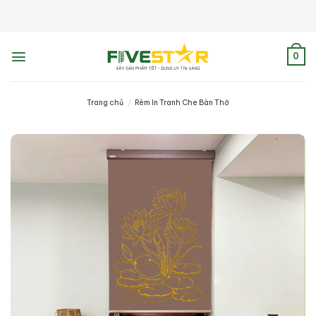
Skip
to
content
0
Trang chủ
/
Rèm In Tranh Che Bàn Thờ