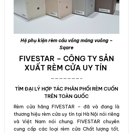
Hệ phụ kiện rèm cầu vồng máng vuông –
Sqare
FIVESTAR – CÔNG TY SẢN
XUẤT RÈM CỬA UY TÍN
———————–
TÌM ĐẠI LÝ HỢP TÁC PHÂN PHỐI RÈM CUỐN
TRÊN TOÀN QUỐC
Rèm cửa hãng FIVESTAR – đã và đang là
thương hiệu rèm cửa uy tín tại Hà Nội nói riêng
và Việt Nam nói chung. FIVESTAR chuyên
cung cấp các loại rèm cửa Chất lượng tốt,