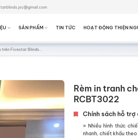
starblinds.jsc@gmail.com
IỆU
SẢN PHẨM
TIN TỨC
HOẠT ĐỘNG THIỆN NG
Rèm in tranh c
RCBT3022
Chính sách hỗ trợ 
» Nhiều hình thức chiế
nhanh, chiết khấu theo 