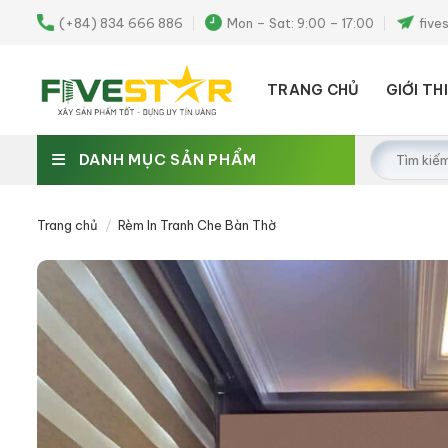
Skip
(+84) 834 666 886
Mon – Sat: 9:00 – 17:00
five
to
content
TRANG CHỦ
GIỚI TH
Tìm
DANH MỤC SẢN PHẨM
kiếm:
Trang chủ
/
Rèm In Tranh Che Bàn Thờ