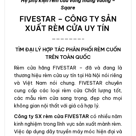
Hệ phụ kiện rèm cầu vồng máng vuông –
Sqare
FIVESTAR – CÔNG TY SẢN
XUẤT RÈM CỬA UY TÍN
———————–
TÌM ĐẠI LÝ HỢP TÁC PHÂN PHỐI RÈM CUỐN
TRÊN TOÀN QUỐC
Rèm cửa hãng FIVESTAR – đã và đang là
thương hiệu rèm cửa uy tín tại Hà Nội nói riêng
và Việt Nam nói chung. FIVESTAR chuyên
cung cấp các loại rèm cửa Chất lượng tốt,
các mẫu rèm cửa sang trọng, đẹp cho mọi
không gian nội thất với giá cả hợp lý.
Công ty SX rèm cửa FIVESTAR
có nhiều năm
kinh nghiệm trong lĩnh vực sản xuất mành rèm.
Việc áp dụng dây truyền máy móc hiện đại và