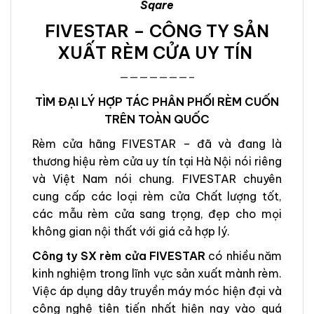
Sqare
FIVESTAR – CÔNG TY SẢN
XUẤT RÈM CỬA UY TÍN
———————–
TÌM ĐẠI LÝ HỢP TÁC PHÂN PHỐI RÈM CUỐN
TRÊN TOÀN QUỐC
Rèm cửa hãng FIVESTAR – đã và đang là
thương hiệu rèm cửa uy tín tại Hà Nội nói riêng
và Việt Nam nói chung. FIVESTAR chuyên
cung cấp các loại rèm cửa Chất lượng tốt,
các mẫu rèm cửa sang trọng, đẹp cho mọi
không gian nội thất với giá cả hợp lý.
Công ty SX rèm cửa FIVESTAR
có nhiều năm
kinh nghiệm trong lĩnh vực sản xuất mành rèm.
Việc áp dụng dây truyền máy móc hiện đại và
công nghệ tiên tiến nhất hiện nay vào quá