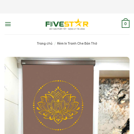
Skip
to
content
0
Trang chủ
/
Rèm In Tranh Che Bàn Thờ