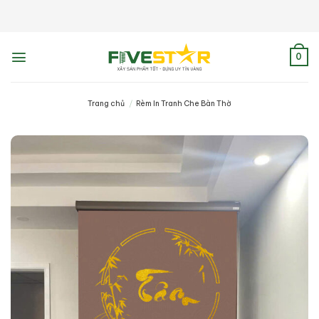
Skip
to
content
0
Trang chủ
/
Rèm In Tranh Che Bàn Thờ