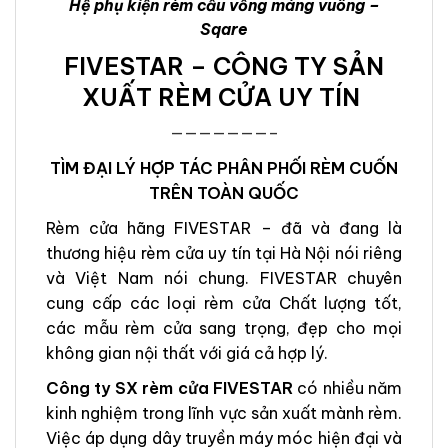
Hệ phụ kiện rèm cầu vồng máng vuông –
Sqare
FIVESTAR – CÔNG TY SẢN
XUẤT RÈM CỬA UY TÍN
———————–
TÌM ĐẠI LÝ HỢP TÁC PHÂN PHỐI RÈM CUỐN
TRÊN TOÀN QUỐC
Rèm cửa hãng FIVESTAR – đã và đang là
thương hiệu rèm cửa uy tín tại Hà Nội nói riêng
và Việt Nam nói chung. FIVESTAR chuyên
cung cấp các loại rèm cửa Chất lượng tốt,
các mẫu rèm cửa sang trọng, đẹp cho mọi
không gian nội thất với giá cả hợp lý.
Công ty SX rèm cửa FIVESTAR
có nhiều năm
kinh nghiệm trong lĩnh vực sản xuất mành rèm.
Việc áp dụng dây truyền máy móc hiện đại và