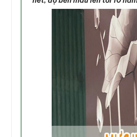
nét, độ bền màu lên tới 10 nă