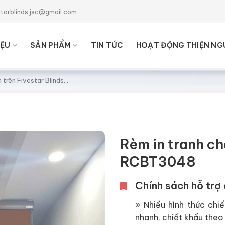
starblinds.jsc@gmail.com
IỆU
SẢN PHẨM
TIN TỨC
HOẠT ĐỘNG THIỆN NG
Rèm in tranh c
RCBT3048
Chính sách hỗ trợ 
» Nhiều hình thức chiế
nhanh, chiết khấu theo 