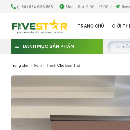
Skip
(+84) 834 666 886
Mon – Sat: 9:00 – 17:00
five
to
content
TRANG CHỦ
GIỚI TH
Tìm
DANH MỤC SẢN PHẨM
kiếm:
Trang chủ
/
Rèm In Tranh Che Bàn Thờ