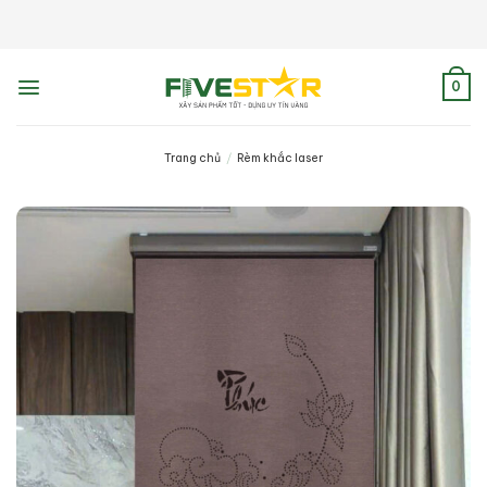
Skip
to
content
0
Trang chủ
/
Rèm khắc laser