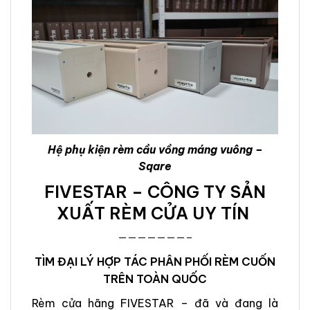
Hệ phụ kiện rèm cầu vồng máng vuông –
Sqare
FIVESTAR – CÔNG TY SẢN
XUẤT RÈM CỬA UY TÍN
———————–
TÌM ĐẠI LÝ HỢP TÁC PHÂN PHỐI RÈM CUỐN
TRÊN TOÀN QUỐC
Rèm cửa hãng FIVESTAR – đã và đang là