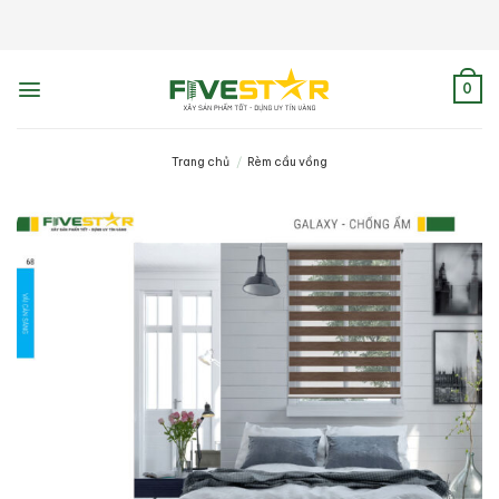
Skip
to
content
0
Trang chủ
/
Rèm cầu vồng