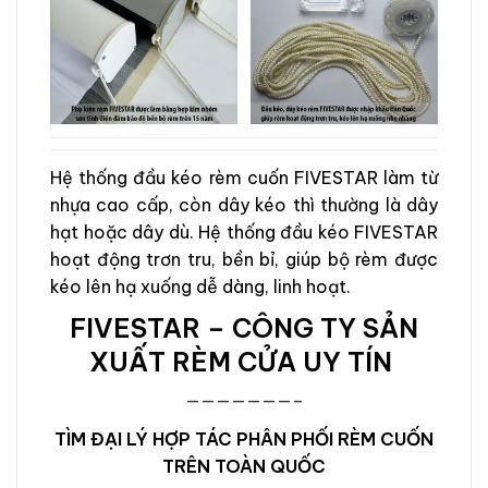
Hệ thống đầu kéo rèm cuốn FIVESTAR làm từ
nhựa cao cấp, còn dây kéo thì thường là dây
hạt hoặc dây dù. Hệ thống đầu kéo FIVESTAR
hoạt động trơn tru, bền bỉ, giúp bộ rèm được
kéo lên hạ xuống dễ dàng, linh hoạt.
FIVESTAR – CÔNG TY SẢN
XUẤT RÈM CỬA UY TÍN
———————–
TÌM ĐẠI LÝ HỢP TÁC PHÂN PHỐI RÈM CUỐN
TRÊN TOÀN QUỐC