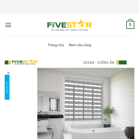
Skip
to
content
0
Trang chủ
/
Rèm cầu vồng