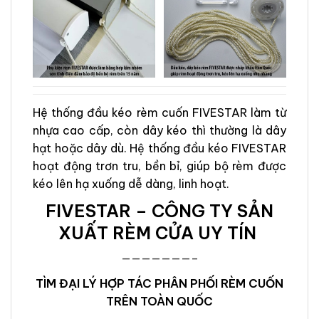
Hệ thống đầu kéo rèm cuốn FIVESTAR làm từ
nhựa cao cấp, còn dây kéo thì thường là dây
hạt hoặc dây dù. Hệ thống đầu kéo FIVESTAR
hoạt động trơn tru, bền bỉ, giúp bộ rèm được
kéo lên hạ xuống dễ dàng, linh hoạt.
FIVESTAR – CÔNG TY SẢN
XUẤT RÈM CỬA UY TÍN
———————–
TÌM ĐẠI LÝ HỢP TÁC PHÂN PHỐI RÈM CUỐN
TRÊN TOÀN QUỐC