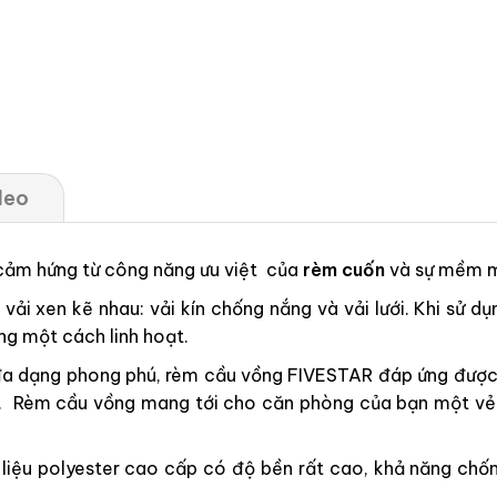
deo
 cảm hứng từ công năng ưu việt của
rèm cuốn
và sự mềm 
ải xen kẽ nhau: vải kín chống nắng và vải lưới. Khi sử dụ
ng một cách linh hoạt.
a dạng phong phú, rèm cầu vồng FIVESTAR đáp ứng được m
 cấp. Rèm cầu vồng mang tới cho căn phòng của bạn một v
ệu polyester cao cấp có độ bền rất cao, khả năng chống