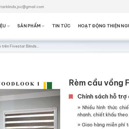
starblinds.jsc@gmail.com
IỆU
SẢN PHẨM
TIN TỨC
HOẠT ĐỘNG THIỆN NG
Rèm cầu vồng F
Chính sách hỗ trợ 
» Nhiều hình thức chiế
nhanh, chiết khấu theo 
» Giao hàng miễn phí tạ