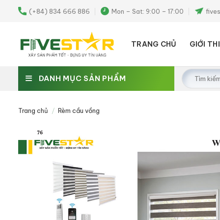
Skip
(+84) 834 666 886
Mon – Sat: 9:00 – 17:00
five
to
content
TRANG CHỦ
GIỚI TH
Tìm
DANH MỤC SẢN PHẨM
kiếm:
Trang chủ
/
Rèm cầu vồng