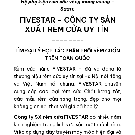
Hệ phụ kiện rèm cầu vồng máng vuông –
Sqare
FIVESTAR – CÔNG TY SẢN
XUẤT RÈM CỬA UY TÍN
———————–
TÌM ĐẠI LÝ HỢP TÁC PHÂN PHỐI RÈM CUỐN
TRÊN TOÀN QUỐC
Rèm cửa hãng FIVESTAR – đã và đang là
thương hiệu rèm cửa uy tín tại Hà Nội nói riêng
và Việt Nam nói chung. FIVESTAR chuyên
cung cấp các loại rèm cửa Chất lượng tốt,
các mẫu rèm cửa sang trọng, đẹp cho mọi
không gian nội thất với giá cả hợp lý.
Công ty SX rèm cửa FIVESTAR
có nhiều năm
kinh nghiệm trong lĩnh vực sản xuất mành rèm.
Việc áp dụng dây truyền máy móc hiện đại và