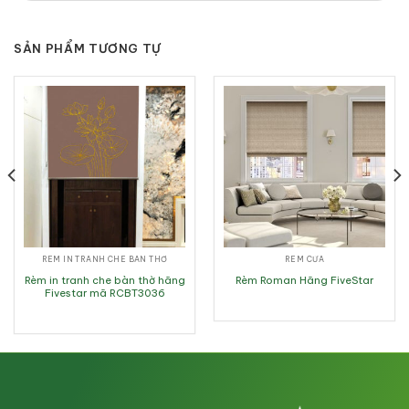
SẢN PHẨM TƯƠNG TỰ
RÈM IN TRANH CHE BÀN THỜ
RÈM CỬA
Rèm in tranh che bàn thờ hãng
Rèm Roman Hãng FiveStar
Fivestar mã RCBT3036