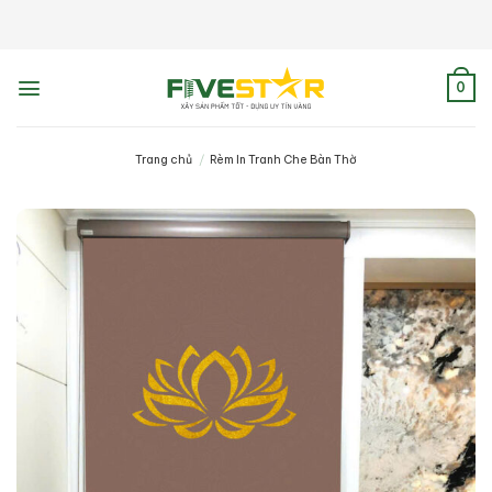
Skip
to
content
0
Trang chủ
/
Rèm In Tranh Che Bàn Thờ