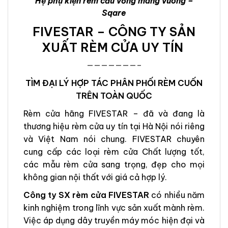
Hệ phụ kiện rèm cầu vồng máng vuông –
Sqare
FIVESTAR – CÔNG TY SẢN
XUẤT RÈM CỬA UY TÍN
———————–
TÌM ĐẠI LÝ HỢP TÁC PHÂN PHỐI RÈM CUỐN
TRÊN TOÀN QUỐC
Rèm cửa hãng FIVESTAR – đã và đang là
thương hiệu rèm cửa uy tín tại Hà Nội nói riêng
và Việt Nam nói chung. FIVESTAR chuyên
cung cấp các loại rèm cửa Chất lượng tốt,
các mẫu rèm cửa sang trọng, đẹp cho mọi
không gian nội thất với giá cả hợp lý.
Công ty SX rèm cửa FIVESTAR
có nhiều năm
kinh nghiệm trong lĩnh vực sản xuất mành rèm.
Việc áp dụng dây truyền máy móc hiện đại và