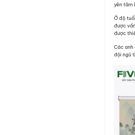
yên tâm 
Ở độ tuổ
được vấn
được thi
Các anh c
đội ngũ t