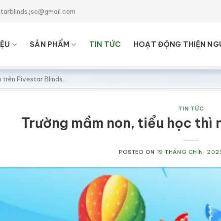
starblinds.jsc@gmail.com
IỆU
SẢN PHẨM
TIN TỨC
HOẠT ĐỘNG THIỆN NG
TIN TỨC
Trường mầm non, tiểu học thì
POSTED ON
19 THÁNG CHÍN, 202