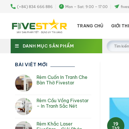
Skip
(+84) 834 666 886
Mon – Sat: 9:00 – 17:00
five
to
content
TRANG CHỦ
GIỚI TH
Tìm
DANH MỤC SẢN PHẨM
kiếm:
BÀI VIẾT MỚI
Rèm Cuốn In Tranh Che
Bàn Thờ Fivestar
Rèm Cầu Vồng Fivestar
– In Tranh Sắc Nét
19
Rèm Khắc Laser
Th9