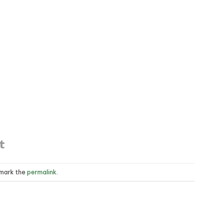
kmark the
permalink
.